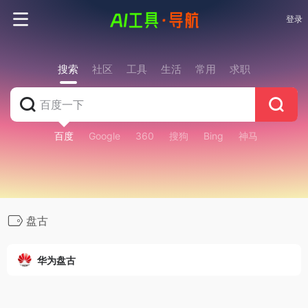
登录
搜索
社区
工具
生活
常用
求职
百度
Google
360
搜狗
Bing
神马
盘古
华为盘古