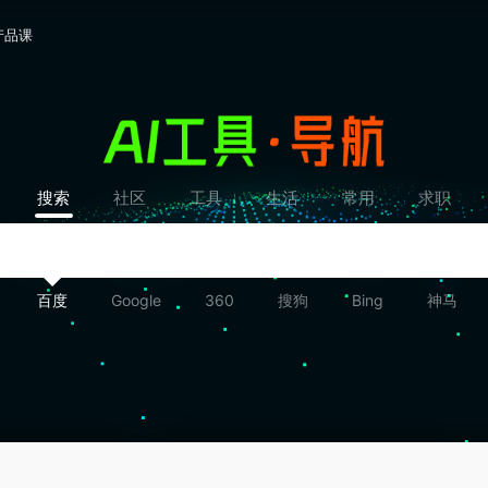
产品课
搜索
社区
工具
生活
常用
求职
百度
Google
360
搜狗
Bing
神马