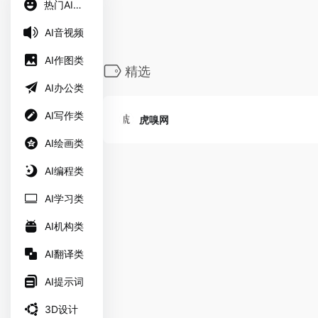
热门AI工具
AI音视频
AI作图类
精选
AI办公类
AI写作类
虎嗅网
AI绘画类
AI编程类
AI学习类
AI机构类
AI翻译类
AI提示词
3D设计