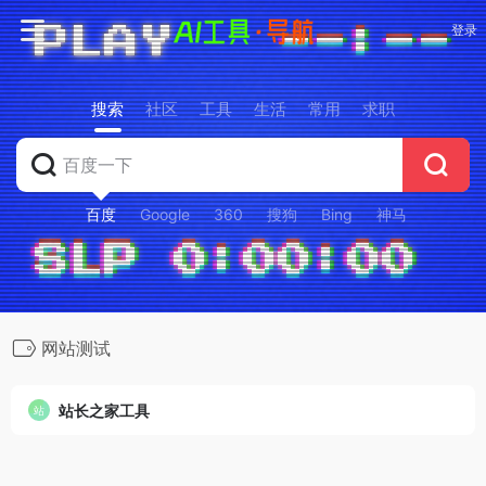
登录
搜索
社区
工具
生活
常用
求职
百度
Google
360
搜狗
Bing
神马
网站测试
站长之家工具