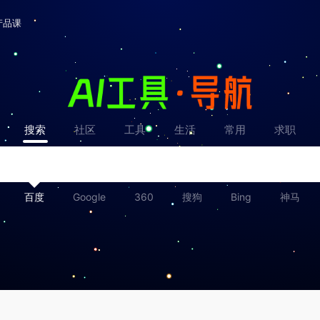
产品课
搜索
社区
工具
生活
常用
求职
百度
Google
360
搜狗
Bing
神马