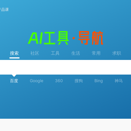
产品课
搜索
社区
工具
生活
常用
求职
百度
Google
360
搜狗
Bing
神马