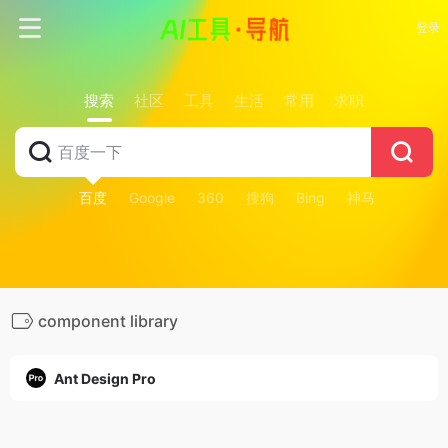
登录
搜索
社区
工具
生活
常用
求职
百度
Google
360
搜狗
Bing
神马
component library
Ant Design Pro