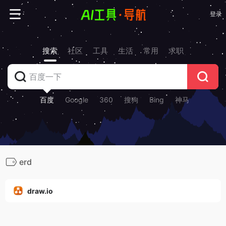
登录
搜索
社区
工具
生活
常用
求职
百度
Google
360
搜狗
Bing
神马
erd
draw.io