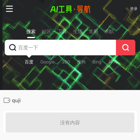
登录
搜索
社区
工具
生活
常用
求职
百度
Google
360
搜狗
Bing
神马
quji
没有内容