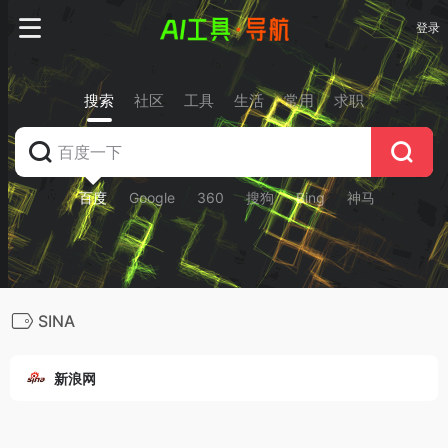
登录
搜索
社区
工具
生活
常用
求职
百度
Google
360
搜狗
Bing
神马
SINA
新浪网