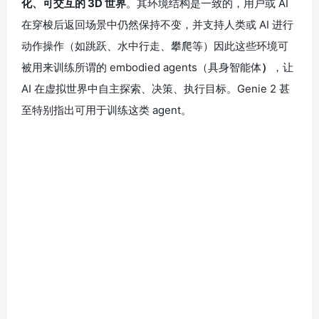
化、可交互的 3D 世界
。其环境结构是一致的，用户或 AI
在穿梭后返回场景中仍然保持不变，并支持人类或 AI 进行
动作操作（如跳跃、水中行走、攀爬等）因此这些环境可
被用来训练所谓的 embodied agents（具身智能体
）
，让
AI 在虚拟世界中自主探索、决策、执行目标。Genie 2 甚
至特别指出可用于训练这类 agent。
飞跃：Genie 3 — 实时交互与世界记忆的突破
2025 年 8 月推出的 Genie 3，是第一个真正支持实时交互
的“世界模型”。它可把
文本或图像提示转化为 720p、24
FPS 的互动 3D 场景
，用户可以实时探索并交互，环境保