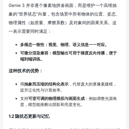
用
抽象而压缩的结构化表示
，代替庞大的逐像素建模，
提升泛化性与计算效率。
支持
可逆可调的物理模拟与画面生成
：例如调整光源角
度，模型能推断出阴影和亮度变化。
1.2 隐状态更新与记忆
系统利用变分自编码器（VAE）或扩散模型编码当前帧的视
觉输入，并结合长短期记忆（LSTM）或自注意力网络
（Transformer）维护场景演化的时序隐状态。
技术难点：
如何保证记忆网络在长序列（上千帧）下不出
现梯度消失／爆炸，并且能够保留远距离因果关系
（如前
面墙体破损如何影响后续光影）。
2.自回归渲染（Autoregressive Rendering）
2.1 帧间预测