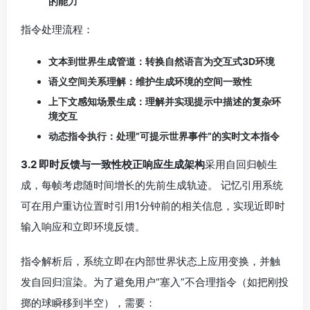
成，每帧考虑随时间增长的先前生成轨迹。 记忆引用系统
可在用户重访位置时引用1分钟前的相关信息，实现近即时
输入响应和立即环境反馈。
指令解析后，系统立即在内部世界状态上应用变换，并触
发自回归渲染。为了避免用户“塞入”不合理指令（如把刚投
掷的球瞬移到半空），需要：
合法性检查：规则或学习出的约束对指令进行过滤与修
正。
回滚与重试：若渲染结果与物理规则冲突，自动回滚到
最近合法状态并尝试次优解。
4.系统架构与硬件优化
4.1 模型并行于流水线帧级并行：
使用双缓冲技术，一边渲
染当前帧，一边预测下一帧的隐状态。
模型切分：
将编码器、物理求解器、解码器拆分到不同加