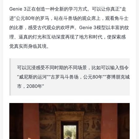
市，2080年”
实现的技术手段
在过去几年里，AI 的生成能力经历了惊人的飞跃：从最初
的
文本生图
（MidJourney、Stable Diffusion），到
文生
视频
（Sora、Pika），再到如今的
世界生成
。