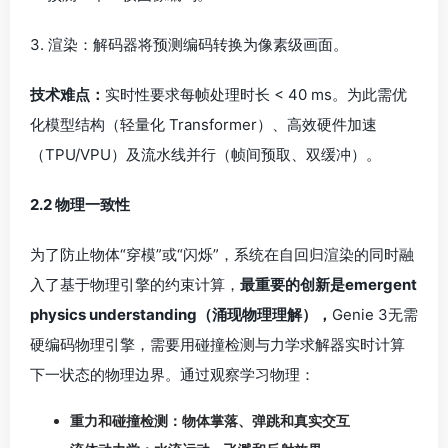
入了基于物理引擎的约束计算，
最重要的创新是emergent
physics understanding（涌现物理理解），
Genie 3无需
硬编码物理引擎，需要用碰撞检测与力学求解器实时计算
下一状态的物理边界。通过观察学习物理：
重力和碰撞检测：物体掌落、弹跳和真实交互
流体动力学：水流运动、飞溅和反射效果
光照效果：动态阴影、反射和照明变化
材质物理：不同表面类型的适当响应
技术难点：
深度网络与传统物理引擎的耦合瓶颈。如何在
保持渲染速度的同时保证求解精度，是架构设计的重点。
复杂多对象交互偶有物理不一致， TechCrunch软体物理
（布料、绳索）仍有挑战，流体模拟在复杂几何交互中存
在瑕疵。