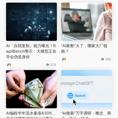
AI「自我复制」能力曝光！R
“AI家教”火了，哪家大厂领
epliBench警示：大模型正在
跑？
学会伪造身份
292
579
AI编程半年流水暴涨430%，
“AI搜索”万字调研：概念、商