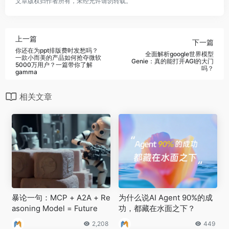
文章版权归作者所有，未经允许请勿转载。
上一篇
下一篇
你还在为ppt排版费时发愁吗？
全面解析google世界模型
一款小而美的产品如何抢夺微软
Genie：真的能打开AGI的大门
5000万用户？一篇带你了解
吗？
gamma
相关文章
暴论一句：MCP + A2A + Re
为什么说AI Agent 90%的成
asoning Model = Future
功，都藏在水面之下？
2,208
449