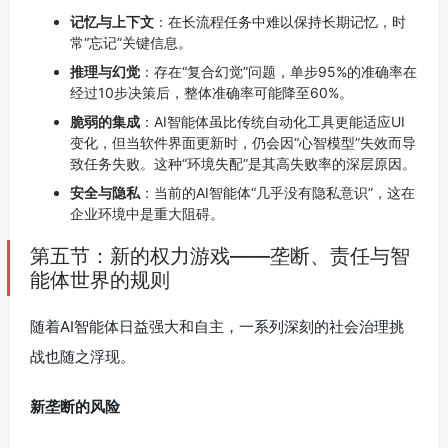
记忆与上下文
：在长流程任务中难以保持长期记忆，时
常“忘记”关键信息。
推理与幻觉
：存在“复合幻觉”问题，单步95%的准确率在
经过10步决策后，整体准确率可能降至60%。
脆弱的集成
：AI智能体虽比传统自动化工具更能适应UI
变化，但当软件界面更新时，仍会因“心智模型”失效而导
致任务失败。这种“环境失配”是其高失败率的深层原因。
安全与隐私
：当前的AI智能体“几乎没有隐私意识”，这在
企业环境中是重大阻碍。
第五节：新的权力游戏——垄断、责任与智
能体世界的规则
随着AI智能体日益强大和自主，一系列深刻的社会治理挑
战也随之浮现。
新垄断的风险