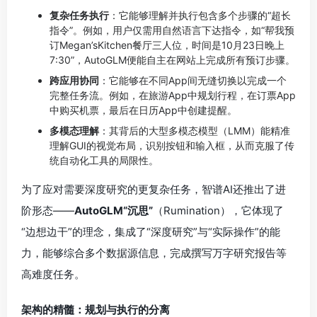
复杂任务执行
：它能够理解并执行包含多个步骤的“超长
指令”。例如，用户仅需用自然语言下达指令，如“帮我预
订Megan’sKitchen餐厅三人位，时间是10月23日晚上
7:30”，AutoGLM便能自主在网站上完成所有预订步骤。
跨应用协同
：它能够在不同App间无缝切换以完成一个
完整任务流。例如，在旅游App中规划行程，在订票App
中购买机票，最后在日历App中创建提醒。
多模态理解
：其背后的大型多模态模型（LMM）能精准
理解GUI的视觉布局，识别按钮和输入框，从而克服了传
统自动化工具的局限性。
为了应对需要深度研究的更复杂任务，智谱AI还推出了进
阶形态——
AutoGLM“沉思”
（Rumination），它体现了
“边想边干”的理念，集成了“深度研究”与“实际操作”的能
力，能够综合多个数据源信息，完成撰写万字研究报告等
高难度任务。
架构的精髓：规划与执行的分离