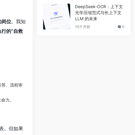
DeepSeek-OCR：上下文
光学压缩范式与长上下文
LLM 的未来
的岗位
。我知
10个月前
0
执行的“自救
应答、流程审
生命力。
报表。但如果