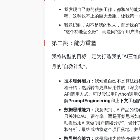
我发现自己做的很多工作，都和AI的能
稿。这种效率上的巨大差距，让我第一
我意识到，AI不是我的敌人，而是我的“
“这个功能怎么做”，而是问“这个用户痛
第二跳：能力重塑
我将转型的目标，定为打造我的“AI三维
月的“自救计划”。
技术理解能力：
我知道自己不是算法出
程开始，然后转向更具应用性的《深度学习
API调用方式。可以尝试用Python调
解
PromptEngineering
和
上下文工程
数据思维能力：
我意识到，AI产品的核
只关注DAU、留存率，而是开始思考如
动提出用AI来做“用户情绪分析”。设
和分析，最终成功将这个项目落地，并
跨界融合能力：
这是我作为传统PM最