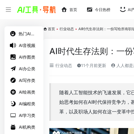
首页
今日热榜
AI
首页
•
行业动态
•
AI时代生存法则：一份写给所有职
热门AI工具
AI音视频
AI时代生存法则：一
AI作图类
行业动态
11个月前更新
人人都是
AI办公类
AI写作类
AI绘画类
随着人工智能技术的飞速发展，它
始思考如何在AI时代保持竞争力，
AI编程类
革，以及职场人如何在这一变革中
AI学习类
AI机构类