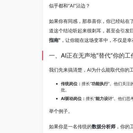
似乎都和“AI”沾边？
如果你有同感，那恭喜你，你已经站在
道这个结论听起来很刺耳，甚至会引发
指南”
，让你能在这场变革中，不仅是幸
一、AI正在无声地“替代”你的工
我们先来搞清楚，AI为什么能取代你的
传统岗位：
擅长“
功能执行
”。他们关注
批。
AI驱动岗位：
擅长“
能力设计
”。他们思
举个例子。
如果你是一名传统的
数据分析师
，你的工