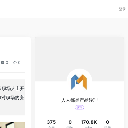
登录
0
0
多职场人士开
I对职场的变
人人都是产品经理
编辑
375
0
170.8K
0
文章
评论
浏览
获赞