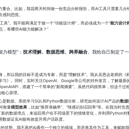
力重合。比如，我花两天时间做一份竞品分析报告，而AI工具只需要几分
次感到恐慌。
工具”。我不能再满足于做一个“功能设计师”，而必须成为一个“
能力设计
点，有哪些AI能力能解决？”
能力模型”：
技术理解、数据思维、跨界融合
。我给自己制定了一
身，所以我的目标不是成为专家，而是“理解技术”。我从吴恩达老师的《
》。同时，实时关注OpenAI、Google等公司的对外发言，了解最新
用OpenAIAPI，搭建了一个简单的“新闻摘要”。虽然代码很简单，但这个
的核心原理。
心是数据。系统学习SQL和Python数据分析，研究如何设计AI产品的
数据
何衡量
模型效果
，比如“推荐准确率”、“情感识别召回率”等。在我当时负
计了新的数据埋点，来追踪用户在不同场景下的情绪变化，并利用Python
用数据证实AI能有效提升用户活跃度。
大的优势。我不再把AI看作一个独立的领域，而是将其作为工具，来赋能