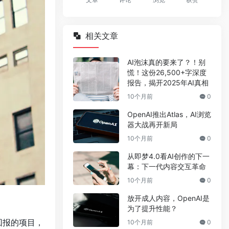
相关文章
AI泡沫真的要来了？！别
慌！这份26,500+字深度
报告，揭开2025年AI真相
10个月前
0
OpenAI推出Atlas，AI浏览
器大战再开新局
10个月前
0
从即梦4.0看AI创作的下一
幕：下一代内容交互革命
10个月前
0
放开成人内容，OpenAI是
为了提升性能？
回报的项目，
10个月前
0