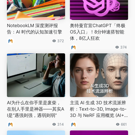
NotebookLM 深度测评报
奥特曼官宣ChatGPT「终极
告：AI 时代的认知加速引擎
OS入口」！8分钟速搭智能
体，8亿人狂欢
372
374
AI为什么在你手里是废柴，
主流 AI 生成 3D 技术流派辨
在别人手里是神器——其实A
析：Text-to-3D, Image-to-
I是“遇强则强，遇弱则弱”
3D 与 NeRF 应用概览 (AI+3
D 产品经理笔记 S2E02)
314
661