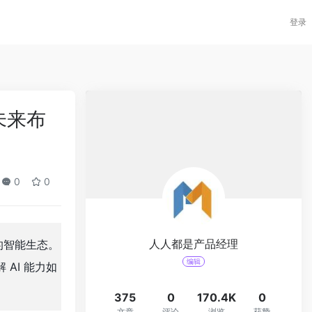
登录
的未来布
0
0
人人都是产品经理
”的智能生态。
编辑
AI 能力如
375
0
170.4K
0
文章
评论
浏览
获赞