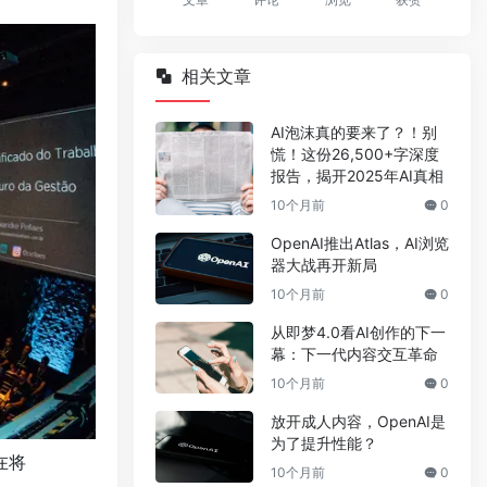
相关文章
AI泡沫真的要来了？！别
慌！这份26,500+字深度
报告，揭开2025年AI真相
10个月前
0
OpenAI推出Atlas，AI浏览
器大战再开新局
10个月前
0
从即梦4.0看AI创作的下一
幕：下一代内容交互革命
10个月前
0
放开成人内容，OpenAI是
为了提升性能？
在将
10个月前
0