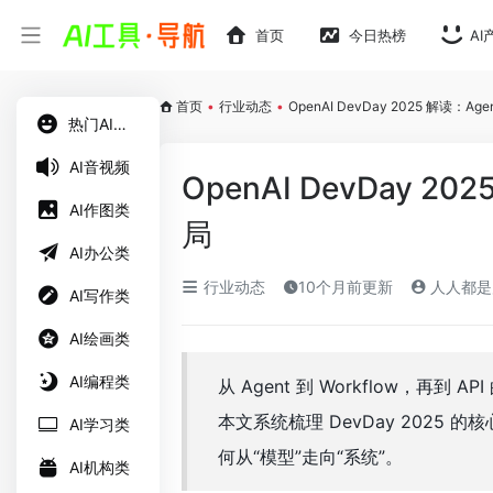
首页
今日热榜
AI
首页
•
行业动态
•
OpenAI DevDay 2025 解读：A
热门AI工具
AI音视频
OpenAI DevDay 2
AI作图类
局
AI办公类
行业动态
10个月前更新
人人都是
AI写作类
AI绘画类
AI编程类
从 Agent 到 Workflow，再
本文系统梳理 DevDay 2025
AI学习类
何从“模型”走向“系统”。
AI机构类