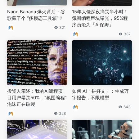
Nano Banana 爆火背后：谷
15年大佬深夜痛哭半小时！
歌藏了个 “多模态工具箱”？
氛围编程巨坑曝光，95%程
序员沦为「AI保姆」
321
387
投资人亲述：我的AI编程项
如何 AI「拼好文」：生成万
目用户暴跌50%，“氛围编程”
字报告，不限模型
泡沫正在破裂
643
328