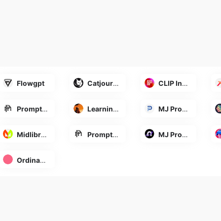
Flowgpt
Catjourney
CLIP Interrogator
PromptoMania
Learning Prompt
MJ Prompt Tool
Midlibrary
PromptoMania
MJ Prompt Tool
Ordinary Prompts