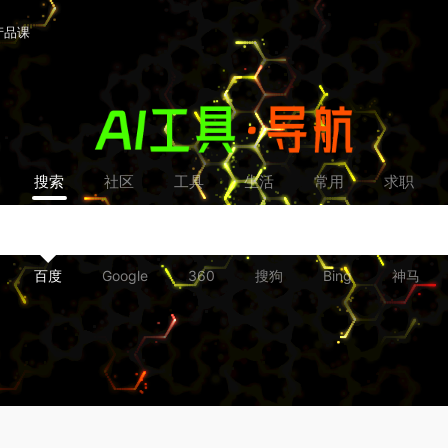
产品课
搜索
社区
工具
生活
常用
求职
百度
Google
360
搜狗
Bing
神马