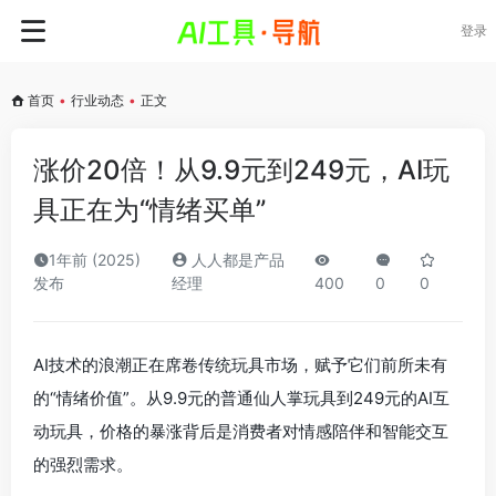
登录
首页
•
行业动态
•
正文
涨价20倍！从9.9元到249元，AI玩
具正在为“情绪买单”
1年前 (2025)
人人都是产品
发布
经理
400
0
0
AI技术的浪潮正在席卷传统玩具市场，赋予它们前所未有
的“情绪价值”。从9.9元的普通仙人掌玩具到249元的AI互
动玩具，价格的暴涨背后是消费者对情感陪伴和智能交互
的强烈需求。