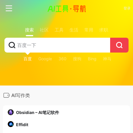
登录
搜索
社区
工具
生活
常用
求职
百度
Google
360
搜狗
Bing
神马
AI写作类
Obsidian – AI笔记软件
Effidit