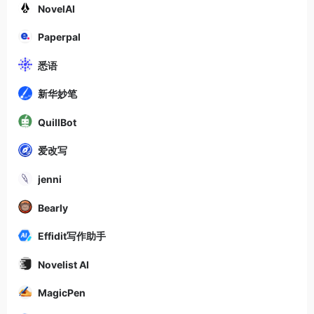
NovelAI
Paperpal
悉语
新华妙笔
QuillBot
爱改写
jenni
Bearly
Effidit写作助手
Novelist AI
MagicPen